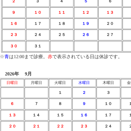
２
３
４
５
６
９
１０
１１
１２
１３
１６
１７
１８
１９
２０
２３
２４
２５
２６
２７
３０
３１
※
青
は12:00まで診療。
赤
で表示されている日は休診です。
2026年
9月
日曜日
月曜日
火曜日
水曜日
木曜日
金
１
２
３
６
７
８
９
１０
１３
１４
１５
１６
１７
２０
２
１
２２
２３
２４