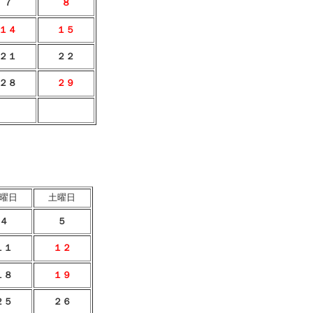
７
８
１４
１５
２
１
２２
２８
２９
曜日
土曜日
４
５
１１
１２
１８
１９
２５
２６