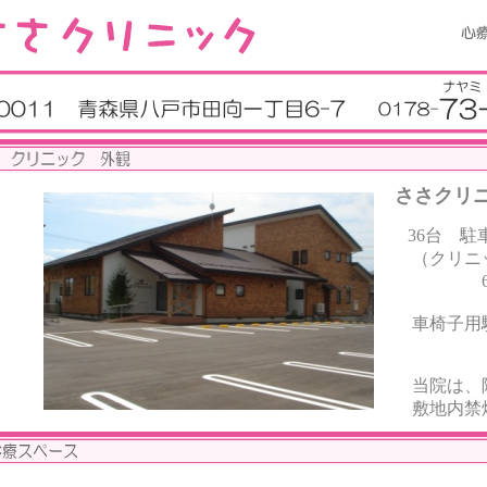
ささクリ
36台 駐
（クリニ
6台駐
車椅子用
当院は、
敷地内禁