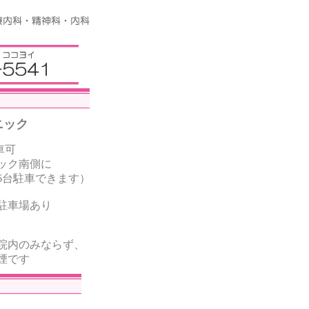
ニック
車可
ック南側に
車できます）
駐車場あり
院内のみならず、
煙です