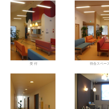
受 付
待合スペー