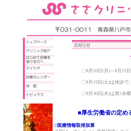
〇8月10日(月)～8月15
〇9月19日(土)は休診
〇9月30日(水)は第5
■厚生労働省の定め
□医療情報取得加算